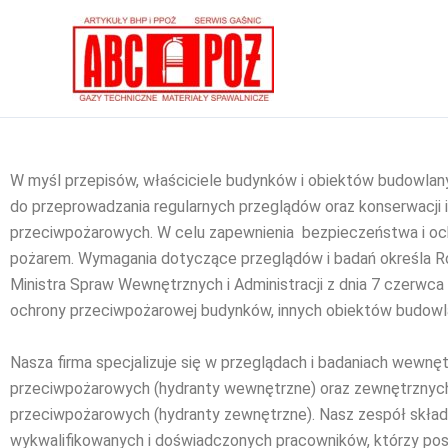
Przejdź
do
treści
W myśl przepisów, właściciele budynków i obiektów budowlan
do przeprowadzania regularnych przeglądów oraz konserwacji i
przeciwpożarowych. W celu zapewnienia bezpieczeństwa i oc
pożarem. Wymagania dotyczące przeglądów i badań określa R
Ministra Spraw Wewnętrznych i Administracji z dnia 7 czerwca 
ochrony przeciwpożarowej budynków, innych obiektów budowla
Nasza firma specjalizuje się w przeglądach i badaniach wewnętr
przeciwpożarowych (hydranty wewnętrzne) oraz zewnętrznych
przeciwpożarowych (hydranty zewnętrzne). Nasz zespół składa
wykwalifikowanych i doświadczonych pracowników, którzy pos