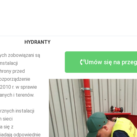
HYDRANTY
ych zobowiązani są
Umów się na prze
nstalacji
hrony przed
ozporządzenie
2010 r. w sprawie
nych i terenów.
znych instalacji
 sieci
 się z
iadają odpowiednie