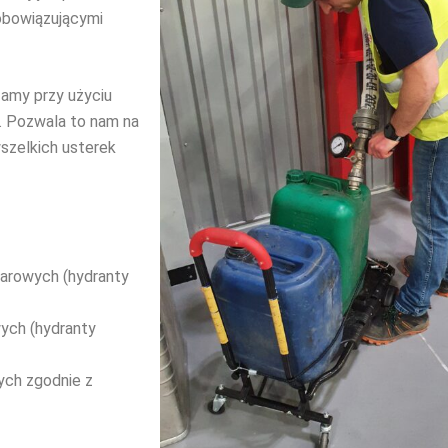
 obowiązującymi
zamy przy użyciu
. Pozwala to nam na
wszelkich usterek
żarowych (hydranty
wych (hydranty
ych zgodnie z